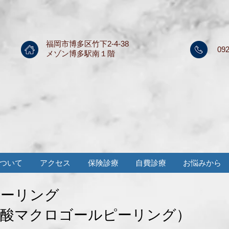
福岡市博多区竹下2-4-38
092
メゾン博多駅南１階
ついて
アクセス
保険診療
自費診療
お悩みから
ピーリング
ル酸マクロゴールピーリング）