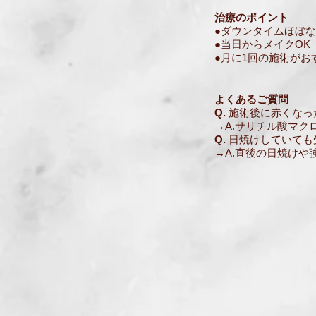
治療のポイント
●ダウンタイムほぼ
●当日からメイクOK
●月に1回の施術がお
よくあるご質問
Q.
施術後に赤くなっ
→A.サリチル酸マ
Q.
日焼けしていても
→A.直後の日焼け