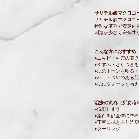
サリチル酸マクロゴ
サリチル酸マクロゴ
特殊な基剤で安定化
刺激が少なく安全性
こんな方におすすめ
●ニキビ・毛穴の開
●くすみ・ざらつき
●肌のトーンを明る
●ハリ・つやのある
●肌にダメージを与
治療の流れ（所要時間
●洗顔します
●薬剤を顔全体に塗布
●丁寧に拭き取り洗顔
​●クーリング