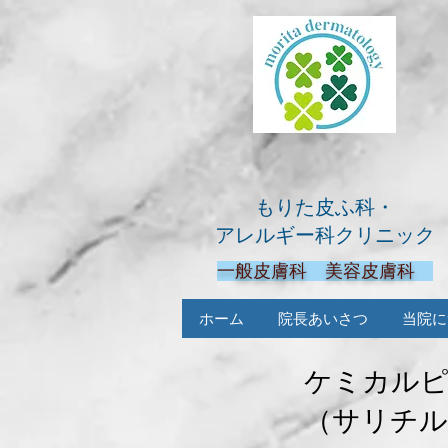
もりた皮ふ科・
アレルギー科クリニック
一般皮膚科 美容皮膚科
ホーム
院長あいさつ
当院に
ケミカル
​（サリチ