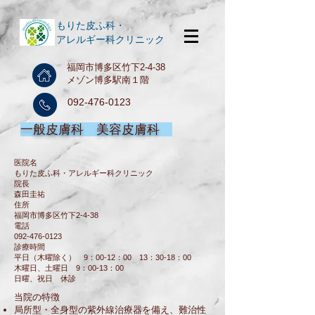
もりた皮ふ科・
アレルギー科クリニック
福岡市博多区竹下2-4-38
メゾン博多駅南１階
092-476-0123
一般皮膚科 美容皮膚科
医院名
もりた皮ふ科・アレルギー科クリニック
院長
森田圭祐
住所
福岡市博多区竹下2-4-38
電話
092-476-0123
診療時間
平日（木曜除く） 9：00-12：00 13：30-18：00
木曜日、土曜日 9：00-13：00
日曜、祝日 休診
当院の特徴
局所型・全身型の紫外線治療器を備え、難治性