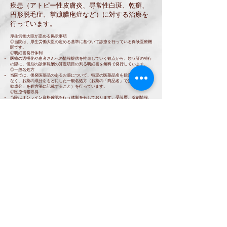
疾患（アトピー性皮膚炎、尋常性白斑、乾癬、
円形脱毛症、掌蹠膿疱症など）に対する治療を
行っています。
厚生労働大臣が定める掲示事項
◎当院は、厚生労働大臣の定める基準に基づいて診療を行っている保険医療機
関です。
◎明細書発行体制
医療の透明化や患者さんへの情報提供を推進していく観点から、領収証の発行
の際に、個別の診療報酬の算定項目の判る明細書を無料で発行しています。
◎一般名処方
当院では、後発医薬品のあるお薬について、特定の医薬品名を指定するのでは
なく、お薬の成分をもとにした一般名処方（お薬の「商品名」ではなく、「有
効成分」を処方箋に記載すること）を行っています。
◎医療情報取得
当院はオンライン資格確認を行う体制を有しております。受診歴、薬剤情報、
特定健診情報その他必要な診療情報を取得・活用して診療を行います。
◎医療DX推進体制整備
当院は、医療DXを推進するための体制として、以下の項目に取り組んでいま
す。
オンライン請求を行っております。
オンライン資格確認等システムにより取得した医療情報等を活用して診療を実
施しております。
マイナ保険証利用を促進するなど、医療DXを通じて質の高い医療を提供でき
るよう取り組んでおります。
(C) 2018 医療法人よつ葉会