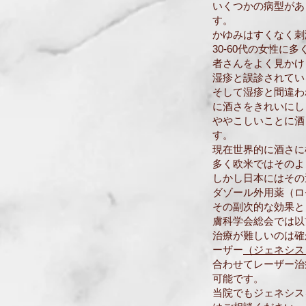
いくつかの病型があ
す。
かゆみはすくなく刺
30-60代の女性
者さんをよく見かけ
湿疹と誤診されてい
そして湿疹と間違わ
に酒さをきれいにし
ややこしいことに酒
す。
現在世界的に酒さに
多く欧米ではそのよ
しかし日本にはその
ダゾール外用薬（ロ
その副次的な効果と
膚科学会総会では以
治療が難しいのは確
ーザー
（ジェネシス
合わせてレーザー治
可能です。
当院でもジェネシス