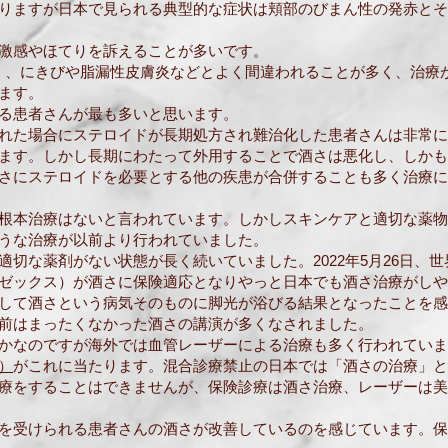
りますが日本で見られる典型的な症状は頬部のびまん性の発赤とそ
激感やほてりを訴えることが多いです。
に多く、にきびや脂漏性皮膚炎などとよく間違われることが多く、治
ます。
る患者さんが最も多いと思います。
れた場合にステロイドが長期処方され難治化した患者さんは非常に
ます。しかし長期にわたって外用することで酒さは悪化し、しかも
さにステロイドを必要とする他の疾患が合併することも多く治療に
根本治療はないと言われています。しかしスキンケアと適切な薬物
うな治療が以前より行われていました。
適切な薬剤がない状態が長く続いていました。2022年5月26日、
ゼックス）が酒さに保険適応となりやっと日本でも酒さ治療がしや
して酒さという病気そのものに脚光が浴びる結果となったことを感じ
前はまったくなかった酒さの講演が多くなされました。
かなのですが海外では血管レーザーによる治療も多く行われていま
）
がこれに当たります。混合診療禁止の日本では「酒さの治療」と
療をすることはできませんが、保険診療は酒さ治療、レーザーは美
を受けられる患者さんの酒さが改善しているのを感じています。保