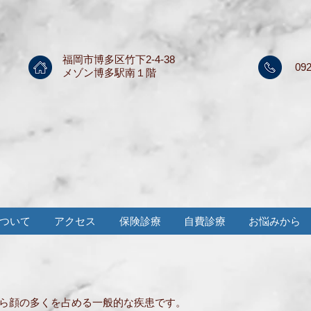
福岡市博多区竹下2-4-38
092
メゾン博多駅南１階
ついて
アクセス
保険診療
自費診療
お悩みから
ら顔の多くを占める一般的な疾患です。